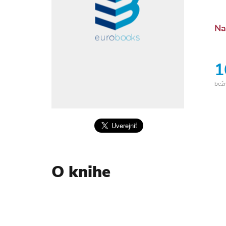
Na
1
bež
O knihe