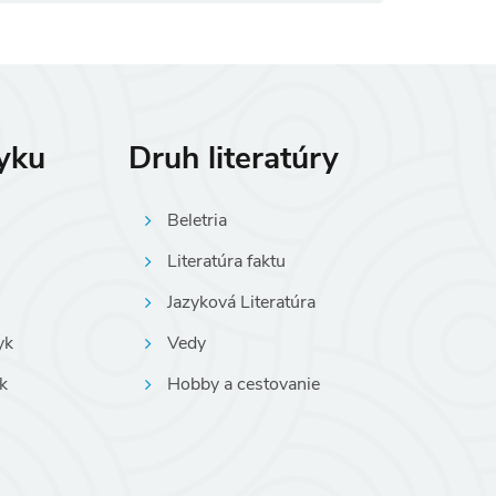
zyku
Druh literatúry
Beletria
Literatúra faktu
Jazyková Literatúra
yk
Vedy
k
Hobby a cestovanie