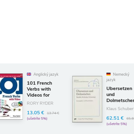
lický jazyk
Nemecký
jazyk
rench
Ubersetzen
 with
und
s for
Dolmetschen:
 RYDER
Modelle,
Klaus Schubert
Methoden,
 €
13.74 €
62.51 €
Technologie
e 5%)
65.80 €
(ušetríte 5%)