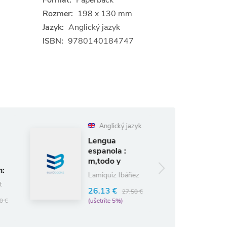
Formát:
Paperback
Rozmer:
198 x 130 mm
Jazyk:
Anglický jazyk
ISBN:
9780140184747
Anglický jazyk
Anglický jazyk
Lengua
Escritores
espanola :
Espanoles
m‚todo y
Contemporaneos
estruct
Rôzni autori
Lamiquiz Ibáñez
(editori)
26.13 €
27.50 €
9.98 €
10.50 €
(ušetríte 5%)
(ušetríte 5%)