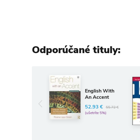
Odporúčané tituly:
Ang
101 F
English With
Verbs
An Accent
Video
iPod
52.93 €
55.72 €
RORY
(ušetríte 5%)
13.05
(ušetrít