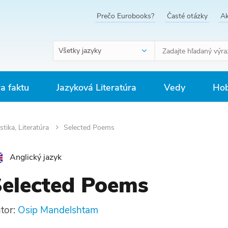
Prečo Eurobooks?
Časté otázky
Ak
Všetky jazyky
ra faktu
Jazyková Literatúra
Vedy
Hob
stika, Literatúra
Selected Poems
Anglický jazyk
elected Poems
tor:
Osip Mandelshtam