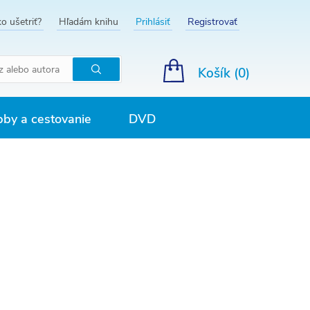
o ušetriť?
Hľadám knihu
Prihlásiť
Registrovať
Košík (
0
)
Hľadať
by a cestovanie
DVD