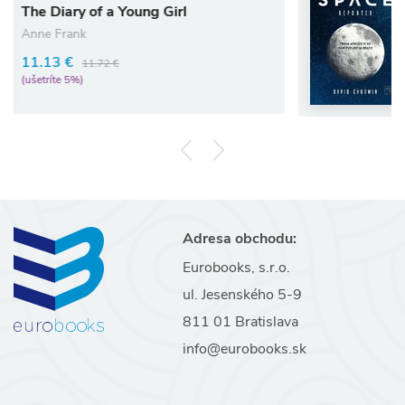
of a Young Girl
I was a Tee
13.92 €
14.6
1.72 €
(ušetríte 5%)
Adresa obchodu:
Eurobooks, s.r.o.
ul. Jesenského 5-9
811 01 Bratislava
info@eurobooks.sk