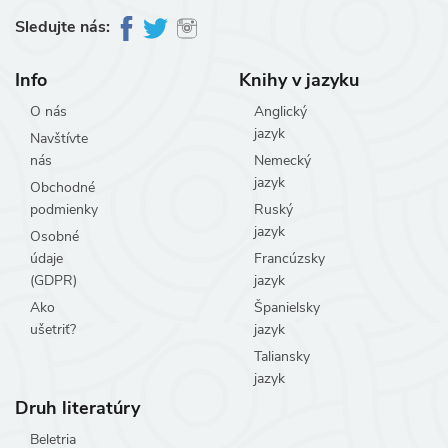
Sledujte nás:
Info
Knihy v jazyku
O nás
Anglický
jazyk
Navštívte
nás
Nemecký
jazyk
Obchodné
podmienky
Ruský
jazyk
Osobné
údaje
Francúzsky
(GDPR)
jazyk
Ako
Španielsky
ušetriť?
jazyk
Taliansky
jazyk
Druh literatúry
Beletria