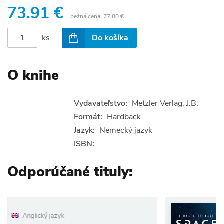
73.91 €
bežná cena:
77.80 €
ks
Do košíka
O knihe
Vydavateľstvo:
Metzler Verlag, J.B.
Formát:
Hardback
Jazyk:
Nemecký jazyk
ISBN:
Odporúčané tituly:
jazyk