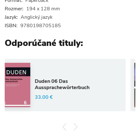
Formát:
Paperback
Rozmer:
194 x 128 mm
Jazyk:
Anglický jazyk
ISBN:
9780198705185
Odporúčané tituly:
Duden 06 Das
Aussprachewörterbuch
33.00 €