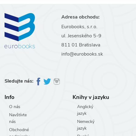
Adresa obchodu:
Eurobooks, s.r.o.
ul. Jesenského 5-9
811 01 Bratislava
info@eurobooks.sk
Sledujte nás:
Info
Knihy v jazyku
O nás
Anglický
jazyk
Navštívte
nás
Nemecký
jazyk
Obchodné