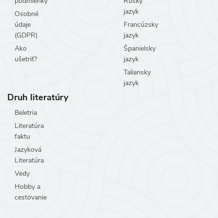
podmienky
Ruský
jazyk
Osobné
údaje
Francúzsky
(GDPR)
jazyk
Ako
Španielsky
ušetriť?
jazyk
Taliansky
jazyk
Druh literatúry
Beletria
Literatúra
faktu
Jazyková
Literatúra
Vedy
Hobby a
cestovanie