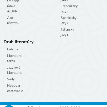
Osobné
údaje
Francúzsky
(GDPR)
jazyk
Ako
Španielsky
ušetriť?
jazyk
Taliansky
jazyk
Druh literatúry
Beletria
Literatúra
faktu
Jazyková
Literatúra
Vedy
Hobby a
cestovanie