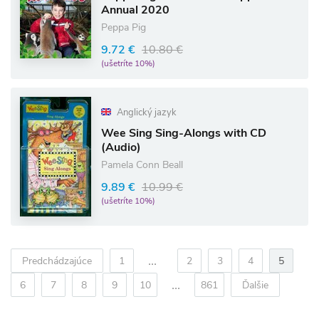
Annual 2020
Peppa Pig
9.72 €
10.80 €
(ušetríte 10%)
Anglický jazyk
Wee Sing Sing-Alongs with CD
(Audio)
Pamela Conn Beall
9.89 €
10.99 €
(ušetríte 10%)
...
Predchádzajúce
1
2
3
4
5
...
6
7
8
9
10
861
Ďalšie