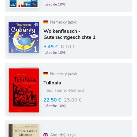
(ušetríte 10%)
Nemecký jazyk
Wolkenflausch -
Gutenachtgeschichte 1
5.49 €
6.10 €
(ušetríte 10%)
Nemecký jazyk
Tulipala
Heidi Tiemer-Richard
22.50 €
25.00 €
(ušetríte 10%)
Anglický jazyk