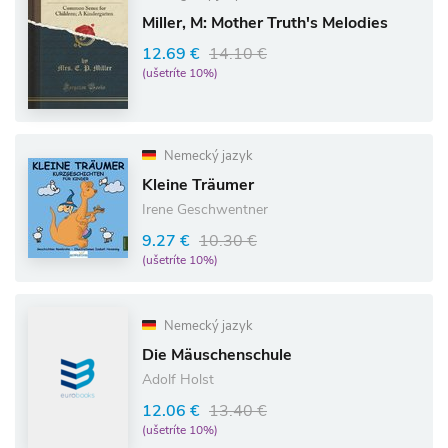
Miller, M: Mother Truth's Melodies
12.69 €
14.10 €
(ušetríte 10%)
Nemecký jazyk
Kleine Träumer
Irene Geschwentner
9.27 €
10.30 €
(ušetríte 10%)
Nemecký jazyk
Die Mäuschenschule
Adolf Holst
12.06 €
13.40 €
(ušetríte 10%)