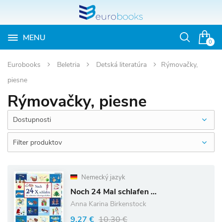
MENU
Otvoriť
0
vyhľadávan
Eurobooks
Beletria
Detská literatúra
Rýmovačky,
piesne
Rýmovačky, piesne
Dostupnosti
Filter produktov
Nemecký jazyk
Noch 24 Mal schlafen ...
Anna Karina Birkenstock
9.27 €
10.30 €