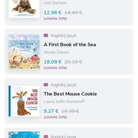
Joel Sartore
12.96 €
14.40 €
(ušetríte 10%)
Anglický jazyk
A First Book of the Sea
Nicola Davies
18.09 €
20.10 €
(ušetríte 10%)
Anglický jazyk
The Best Mouse Cookie
Laura Joffe Numeroff
9.27 €
10.30 €
(ušetríte 10%)
Anglický jazyk