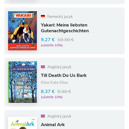
Nemecký jazyk
Yakari: Meine liebsten
Gutenachtgeschichten
9.27 €
10.30 €
(ušetríte 10%)
Anglický jazyk
Till Death Do Us Bark
Klise Kate Klise
8.37 €
9.30 €
(ušetríte 10%)
Anglický jazyk
Animal Ark