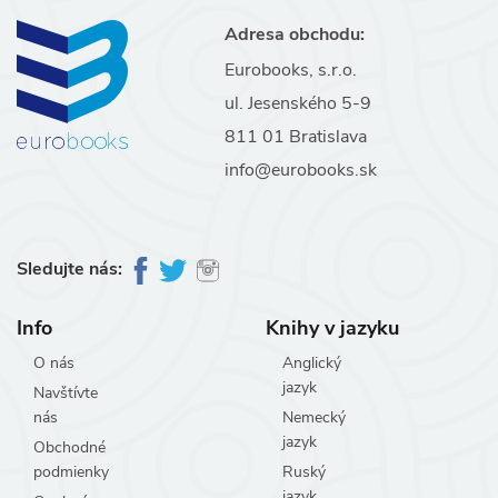
Adresa obchodu:
Eurobooks, s.r.o.
ul. Jesenského 5-9
811 01 Bratislava
info@eurobooks.sk
Sledujte nás:
Info
Knihy v jazyku
O nás
Anglický
jazyk
Navštívte
nás
Nemecký
jazyk
Obchodné
podmienky
Ruský
jazyk