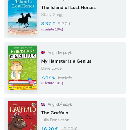
The Island of Lost Horses
Stacy Gregg
8.37 €
9.30 €
(ušetríte 10%)
Anglický jazyk
My Hamster is a Genius
Dave Lowe
7.47 €
8.30 €
(ušetríte 10%)
Anglický jazyk
The Gruffalo
Julia Donaldson
16.20 €
18.00 €