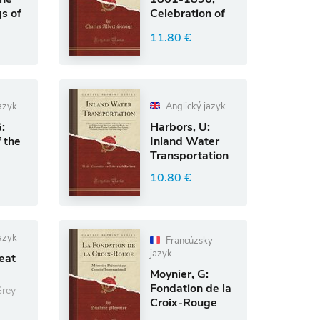
s of
Celebration of
rst
the Thirty-Fifth
11.80 €
Annive
azyk
Anglický jazyk
:
Harbors, U:
 the
Inland Water
Transportation
10.80 €
azyk
Francúzsky
jazyk
eat
Moynier, G:
Fondation de la
rey
Croix-Rouge