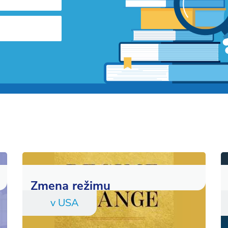
Zmena režimu
v USA