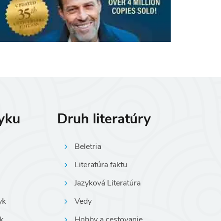
zyku
Druh literatúry
Beletria
Literatúra faktu
Jazyková Literatúra
yk
Vedy
k
Hobby a cestovanie