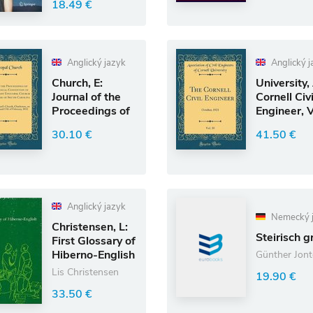
18.49 €
Anglický jazyk
Anglický j
Church, E:
University,
Journal of the
Cornell Civi
Proceedings of
Engineer, V
the 44th Annual
30
30.10 €
41.50 €
Con
Anglický jazyk
Nemecký 
Christensen, L:
Steirisch g
First Glossary of
Hiberno-English
Günther Jont
Lis Christensen
19.90 €
33.50 €