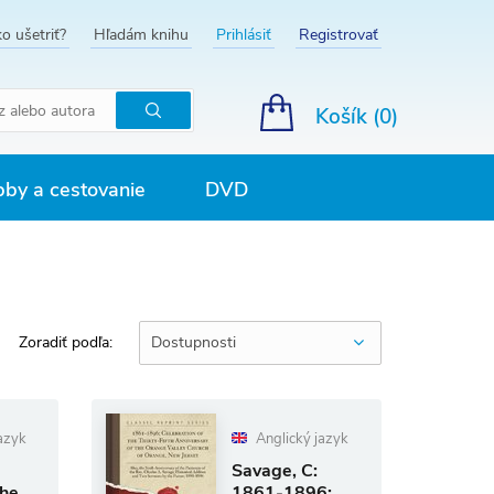
o ušetriť?
Hľadám knihu
Prihlásiť
Registrovať
Košík (
0
)
Hľadať
by a cestovanie
DVD
Zoradiť podľa:
Dostupnosti
azyk
Anglický jazyk
Savage, C:
the
1861-1896;