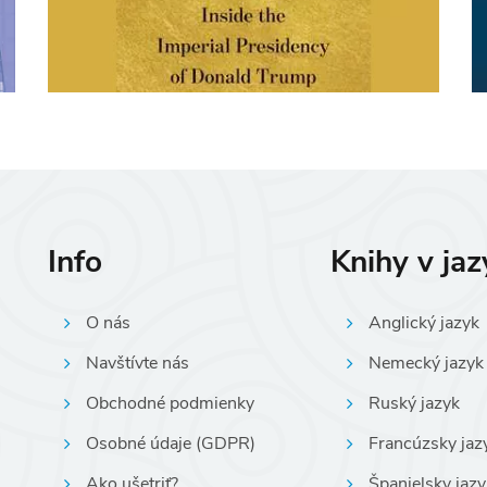
Info
Knihy v ja
O nás
Anglický jazyk
Navštívte nás
Nemecký jazyk
Obchodné podmienky
Ruský jazyk
Osobné údaje (GDPR)
Francúzsky jaz
Ako ušetriť?
Španielsky jazy