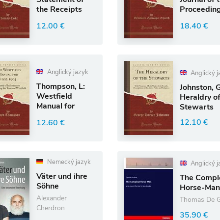
the Receipts
Proceeding
and
the Fifty-Fi
12.00 €
18.40 €
Disbursements
Ann
for the
Anglický jazyk
Anglický j
Thompson, L:
Johnston, G
Westfield
Heraldry of
Manual for
Stewarts
1903 1904
12.10 €
12.60 €
Nemecký jazyk
Anglický j
Väter und ihre
The Compl
Söhne
Horse-Man
Alexander
Thomas De G
Cherdron
35.90 €