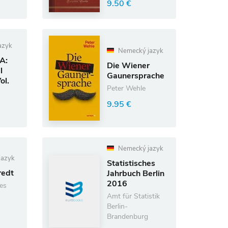
9.50 €
azyk
Nemecký jazyk
 A:
Die Wiener
l
Gaunersprache
ol.
Peter Wehle
9.95 €
Nemecký jazyk
jazyk
Statistisches
redt
Jahrbuch Berlin
2016
es
Amt für Statistik
Berlin-
Brandenburg