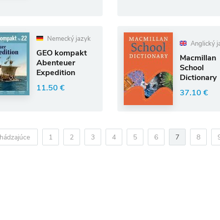
Nemecký jazyk
Anglický j
GEO kompakt
Macmillan
Abenteuer
School
Expedition
Dictionary
11.50 €
37.10 €
hádzajúce
1
2
3
4
5
6
7
8