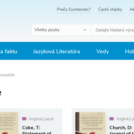
Prečo Eurobooks?
Časté otázky
Ak
Všetky jazyky
ra faktu
Jazyková Literatúra
Vedy
Hob
klopédie
e
Anglický jazyk
Anglický j
Coke, T:
Church, D:
Statement of
Journal of 