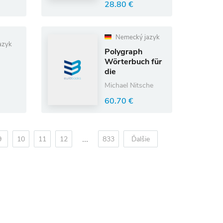
28.80 €
Nemecký jazyk
azyk
Polygraph
Wörterbuch für
die
Druckindustrie
Michael Nitsche
und
60.70 €
Kommunikationstechnik.
Deutsch -
Englisch /
Englisch -
...
9
10
11
12
833
Ďalšie
Deutsch