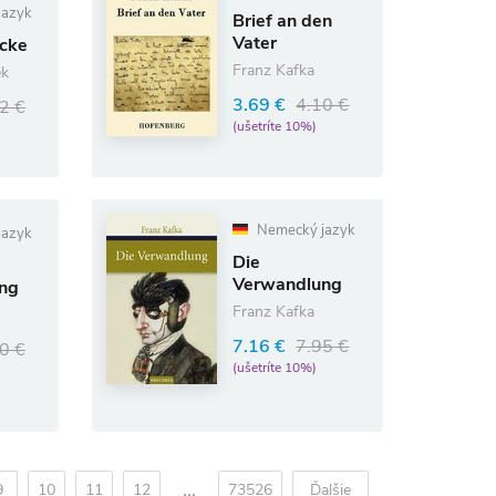
jazyk
Brief an den
Vater
ücke
Franz Kafka
ek
3.69 €
4.10 €
2 €
(ušetríte 10%)
Nemecký jazyk
jazyk
Die
Verwandlung
ng
Franz Kafka
7.16 €
7.95 €
0 €
(ušetríte 10%)
...
9
10
11
12
73526
Ďalšie