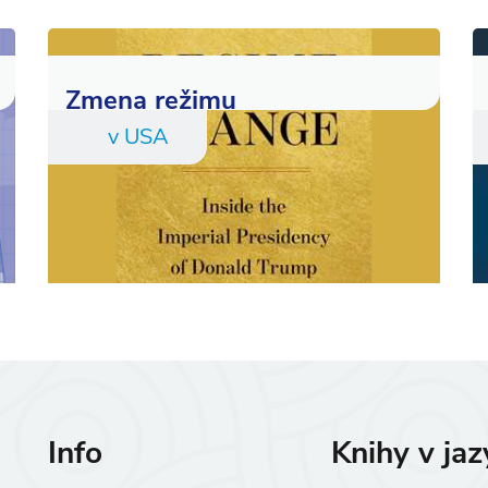
Zmena režimu
v USA
Info
Knihy v ja