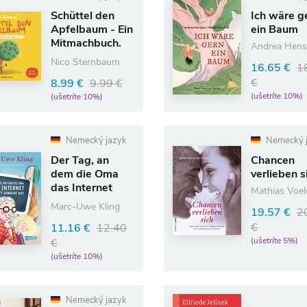
Schüttel den
Ich wäre g
Apfelbaum - Ein
ein Baum
Mitmachbuch.
Andrea Hen
Für Kinder von 2
Nico Sternbaum
16.65 €
1
bis 4 Jahren
€
8.99 €
9.99 €
(ušetríte 10%)
(ušetríte 10%)
Nemecký jazyk
Nemecký 
Der Tag, an
Chancen
dem die Oma
verlieben s
das Internet
Mathias Voel
kaputt gemacht
Marc-Uwe Kling
19.57 €
2
hat
€
11.16 €
12.40
(ušetríte 5%)
€
(ušetríte 10%)
Nemecký jazyk