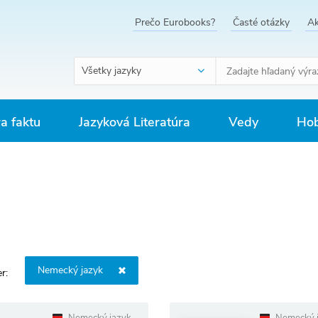
Prečo Eurobooks?
Časté otázky
Ak
Všetky jazyky
ra faktu
Jazyková Literatúra
Vedy
Hob
Nemecký jazyk
r: