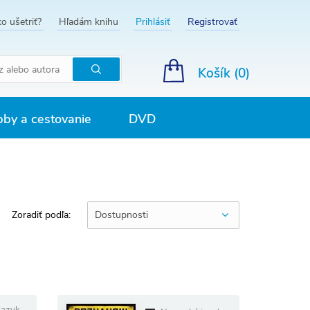
o ušetriť?
Hľadám knihu
Prihlásiť
Registrovať
Košík (
0
)
Hľadať
by a cestovanie
DVD
Zoradiť podľa:
Dostupnosti