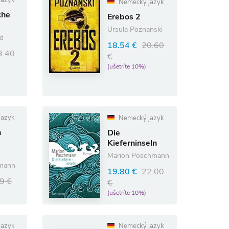
jazyk
Nemecký jazyk
che
Erebos 2
Ursula Poznanski
ld
18.54 €
20.60
3.40
€
(ušetríte 10%)
jazyk
Nemecký jazyk
n
Die
Kieferninseln
Marion Poschmann
gmann
19.80 €
22.00
9 €
€
(ušetríte 10%)
jazyk
Nemecký jazyk