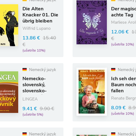
Nemecký jazyk
Nemecký 
Die Alten
Der magis
Knacker 01. Die
achte Tag
übrig bleiben
Marliese Aro
Wilfrid Lupano
12.06 €
1
13.86 €
15.40
€
€
(ušetríte 10%)
(ušetríte 10%)
Nemecký jazyk
Nemecký 
Nemecko-
Ich seh de
slovenský,
Baum noch
slovensko-
fallen
nemecký
Renate Ber
LINGEA
vreckový slovník
8.09 €
8.9
9.41 €
9.90 €
(ušetríte 10%)
(ušetríte 5%)
Nemecký jazyk
Nemecký 