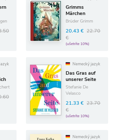
ern
Grimms
Märchen
sgen
Brüder Grimm
8.50
20.43 €
22.70
€
(ušetríte 10%)
jazyk
Nemecký jazyk
Das Gras auf
ich
unserer Seite
chert
Stefanie De
Velasco
0.60
21.33 €
23.70
€
(ušetríte 10%)
Nemecký jazyk