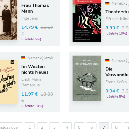
Nemecký 
Frau Thomas
Mann
Theaterst
Inge Jens
Elfriede Jelin
14.79 €
15.57
8.93 €
9.9
€
(ušetríte 10%)
(ušetríte 5%)
Nemecký jazyk
Nemecký 
Im Westen
Die
nichts Neues
Verwandlu
Erich Maria
Franz Kafka
Remarque
3.04 €
3.2
11.97 €
13.30
(ušetríte 5%)
€
(ušetríte 10%)
hádzajúce
1
2
3
4
5
6
7
8