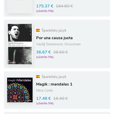
175.37 €
184.60 €
(ušetríte 5%)
Španielsky jazyk
Por una causa justa
Vasilij Semenovic Grossman
36.67 €
38.60 €
(ušetríte 5%)
Španielsky jazyk
Magik : mandalas 1
Nina Corbi
17.48 €
18.40 €
(ušetríte 5%)