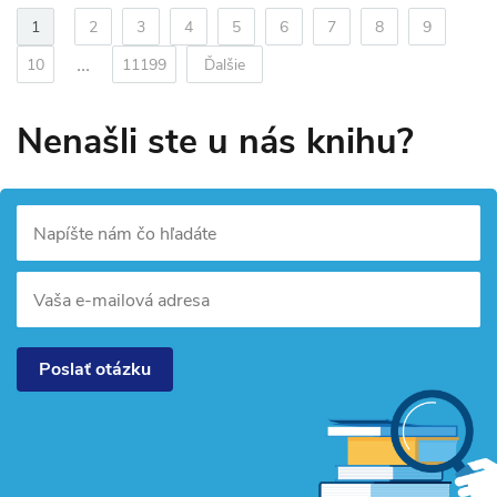
1
2
3
4
5
6
7
8
9
...
10
11199
Ďalšie
Nenašli ste u nás knihu?
Napíšte nám čo hľadáte
Vaša e-mailová adresa
Poslať otázku