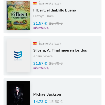
Španielsky jazyk
Filbert, el diablillo bueno
Hiawyn Oram
21.57 €
22.70 €
(ušetríte 5%)
Španielsky jazyk
Silvera, A: Final mueren los dos
Adam Silvera
21.57 €
22.70 €
(ušetríte 5%)
Michael Jackson
14.73 €
15.50 €