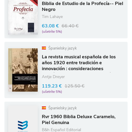
Biblia de Estudio de la Profecía-- Piel
Negro
Tim Lahaye
63.08 €
66.40 €
(ušetríte 5%)
Španielsky jazyk
La revista musical española de los
años 1920 entre tradición e
innovación : consideraciones
semióticas, contextuales y genéricas
Antje Dreyer
119.23 €
125.50 €
(ušetríte 5%)
Španielsky jazyk
Rvr 1960 Biblia Deluxe Caramelo,
Piel Genuina
B&h Español Editorial