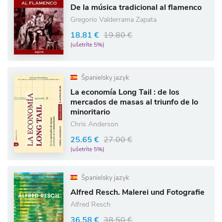
De la música tradicional al flamenco
Gregorio Valderrama Zapata
18.81 €
19.80 €
(ušetríte 5%)
Španielsky jazyk
La economía Long Tail : de los
mercados de masas al triunfo de lo
minoritario
Chris Anderson
25.65 €
27.00 €
(ušetríte 5%)
Španielsky jazyk
Alfred Resch. Malerei und Fotografie
Alfred Resch
36.58 €
38.50 €