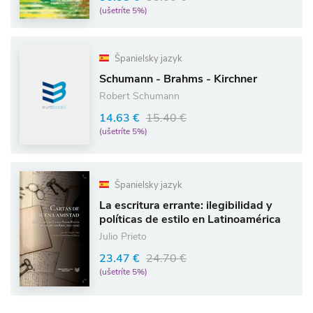
(ušetríte 5%)
Španielsky jazyk
Schumann - Brahms - Kirchner
Robert Schumann
14.63 €
15.40 €
(ušetríte 5%)
Španielsky jazyk
La escritura errante: ilegibilidad y
políticas de estilo en Latinoamérica
Julio Prieto
23.47 €
24.70 €
(ušetríte 5%)