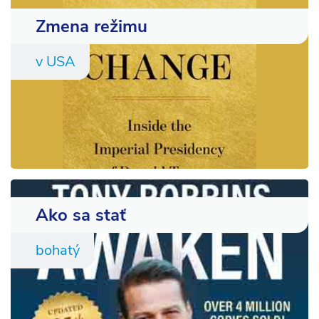
Zmena režimu
v USA
Ako sa stať
bohatý