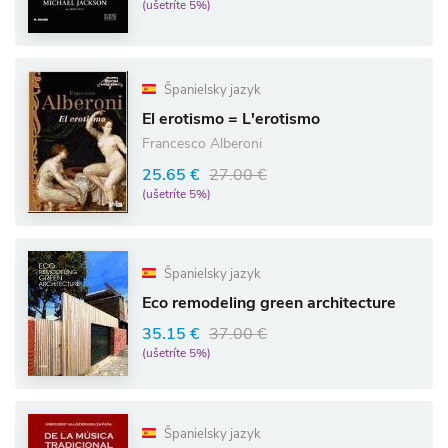
(ušetríte 5%)
Španielsky jazyk
El erotismo = L'erotismo
Francesco Alberoni
25.65 €
27.00 €
(ušetríte 5%)
Španielsky jazyk
Eco remodeling green architecture
35.15 €
37.00 €
(ušetríte 5%)
Španielsky jazyk