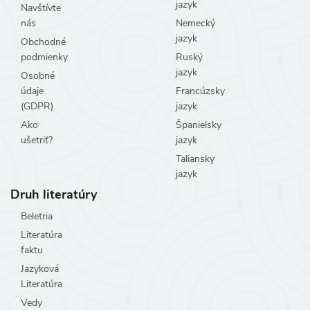
jazyk
Navštívte
nás
Nemecký
jazyk
Obchodné
podmienky
Ruský
jazyk
Osobné
údaje
Francúzsky
(GDPR)
jazyk
Ako
Španielsky
ušetriť?
jazyk
Taliansky
jazyk
Druh literatúry
Beletria
Literatúra
faktu
Jazyková
Literatúra
Vedy