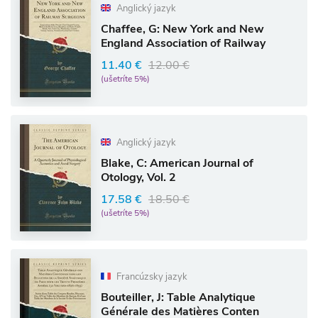
Anglický jazyk
Chaffee, G: New York and New
England Association of Railway
11.40 €
12.00 €
(ušetríte 5%)
Anglický jazyk
Blake, C: American Journal of
Otology, Vol. 2
17.58 €
18.50 €
(ušetríte 5%)
Francúzsky jazyk
Bouteiller, J: Table Analytique
Générale des Matières Conten