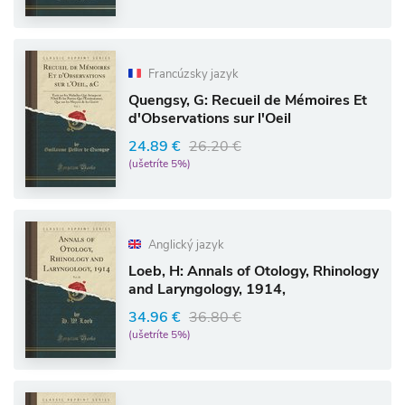
Francúzsky jazyk
Quengsy, G: Recueil de Mémoires Et
d'Observations sur l'Oeil
24.89 €
26.20 €
(ušetríte 5%)
Anglický jazyk
Loeb, H: Annals of Otology, Rhinology
and Laryngology, 1914,
34.96 €
36.80 €
(ušetríte 5%)