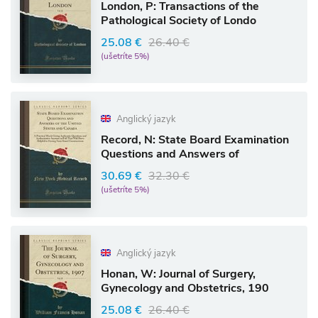
London, P: Transactions of the
Pathological Society of Londo
25.08 €
26.40 €
(ušetríte 5%)
Anglický jazyk
Record, N: State Board Examination
Questions and Answers of
30.69 €
32.30 €
(ušetríte 5%)
Anglický jazyk
Honan, W: Journal of Surgery,
Gynecology and Obstetrics, 190
25.08 €
26.40 €