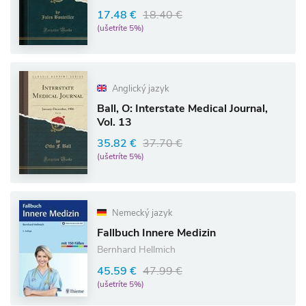
17.48 €
18.40 €
(ušetríte 5%)
Anglický jazyk
Ball, O: Interstate Medical Journal,
Vol. 13
35.82 €
37.70 €
(ušetríte 5%)
Nemecký jazyk
Fallbuch Innere Medizin
Bernhard Hellmich
45.59 €
47.99 €
(ušetríte 5%)