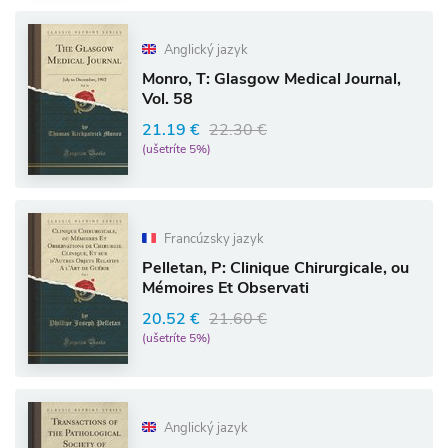
Anglický jazyk
Monro, T: Glasgow Medical Journal,
Vol. 58
21.19 €
22.30 €
(ušetríte 5%)
Francúzsky jazyk
Pelletan, P: Clinique Chirurgicale, ou
Mémoires Et Observati
20.52 €
21.60 €
(ušetríte 5%)
Anglický jazyk