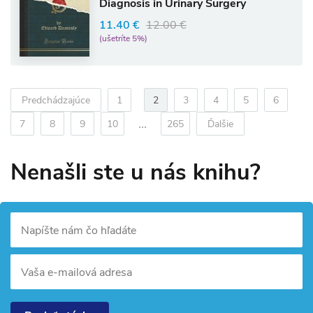
Diagnosis in Urinary Surgery
11.40 €
12.00 €
(ušetríte 5%)
Predchádzajúce
1
2
3
4
5
6
...
7
8
9
10
265
Ďalšie
Nenašli ste u nás knihu?
Napíšte nám čo hľadáte
Vaša e-mailová adresa