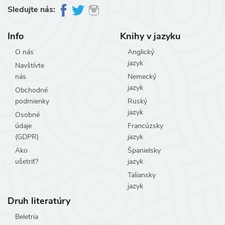
Sledujte nás:
Info
Knihy v jazyku
O nás
Anglický
jazyk
Navštívte
nás
Nemecký
jazyk
Obchodné
podmienky
Ruský
jazyk
Osobné
údaje
Francúzsky
(GDPR)
jazyk
Ako
Španielsky
ušetriť?
jazyk
Taliansky
jazyk
Druh literatúry
Beletria