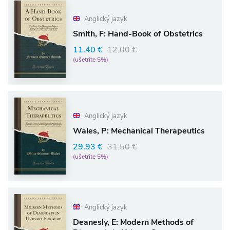
Anglický jazyk
Smith, F: Hand-Book of Obstetrics
11.40 €
12.00 €
(ušetríte 5%)
Anglický jazyk
Wales, P: Mechanical Therapeutics
29.93 €
31.50 €
(ušetríte 5%)
Anglický jazyk
Deanesly, E: Modern Methods of