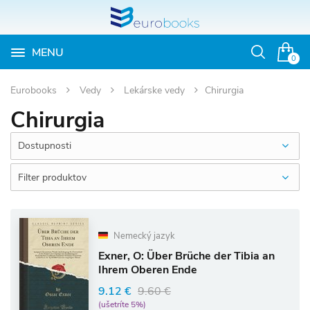
MENU
Otvoriť
0
vyhľadávan
Eurobooks
Vedy
Lekárske vedy
Chirurgia
Chirurgia
Dostupnosti
Filter produktov
Nemecký jazyk
Exner, O: Über Brüche der Tibia an
Ihrem Oberen Ende
9.12 €
9.60 €
(ušetríte 5%)