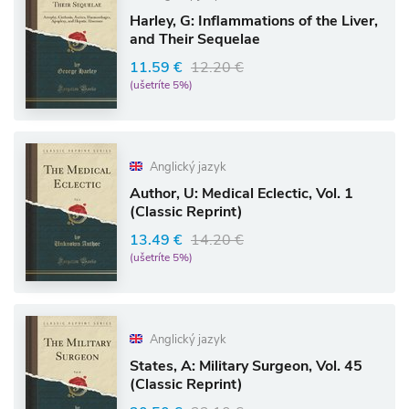
Harley, G: Inflammations of the Liver,
and Their Sequelae
11.59 €
12.20 €
(ušetríte 5%)
Anglický jazyk
Author, U: Medical Eclectic, Vol. 1
(Classic Reprint)
13.49 €
14.20 €
(ušetríte 5%)
Anglický jazyk
States, A: Military Surgeon, Vol. 45
(Classic Reprint)