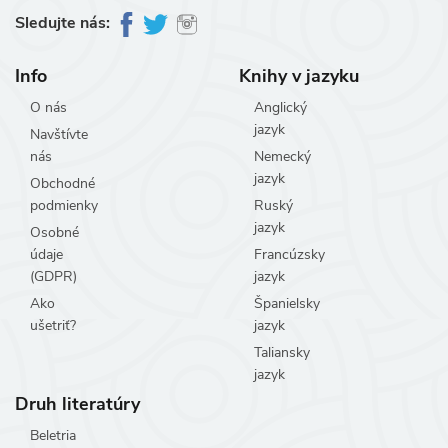
Sledujte nás:
Info
Knihy v jazyku
O nás
Anglický
jazyk
Navštívte
nás
Nemecký
jazyk
Obchodné
podmienky
Ruský
jazyk
Osobné
údaje
Francúzsky
(GDPR)
jazyk
Ako
Španielsky
ušetriť?
jazyk
Taliansky
jazyk
Druh literatúry
Beletria