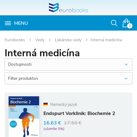
MENU
Otvoriť
0
vyhľadávan
Eurobooks
Vedy
Lekárske vedy
Interná medicína
Interná medicína
Dostupnosti
Filter produktov
Nemecký jazyk
Endspurt Vorklinik: Biochemie 2
16.63 €
17.50 €
(ušetríte 5%)