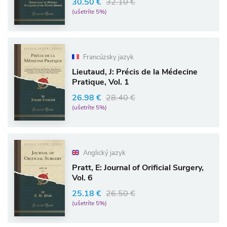
30.50 €
32.10 €
(ušetríte 5%)
Francúzsky jazyk
Lieutaud, J: Précis de la Médecine
Pratique, Vol. 1
26.98 €
28.40 €
(ušetríte 5%)
Anglický jazyk
Pratt, E: Journal of Orificial Surgery,
Vol. 6
25.18 €
26.50 €
(ušetríte 5%)