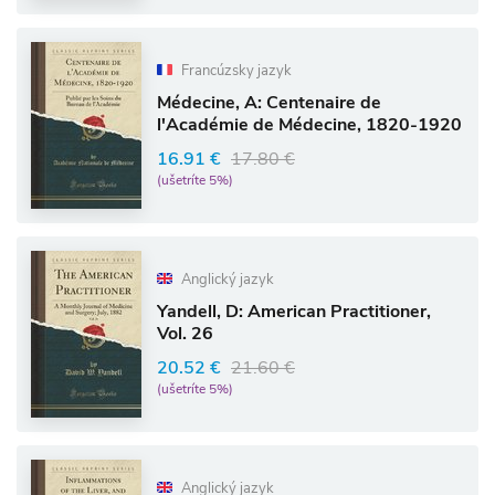
Francúzsky jazyk
Médecine, A: Centenaire de
l'Académie de Médecine, 1820-1920
16.91 €
17.80 €
(ušetríte 5%)
Anglický jazyk
Yandell, D: American Practitioner,
Vol. 26
20.52 €
21.60 €
(ušetríte 5%)
Anglický jazyk