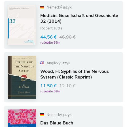
Nemecký jazyk
Medizin, Gesellschaft und Geschichte
32 (2014)
Robert Jütte
44.56 €
46.90 €
(ušetríte 5%)
Anglický jazyk
Wood, H: Syphilis of the Nervous
System (Classic Reprint)
11.50 €
12.10 €
(ušetríte 5%)
Nemecký jazyk
Das Blaue Buch