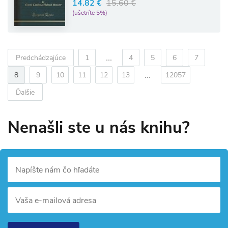
14.82 €
15.60 €
(ušetríte 5%)
...
Predchádzajúce
1
4
5
6
7
...
8
9
10
11
12
13
12057
Ďalšie
Nenašli ste u nás knihu?
Napíšte nám čo hľadáte
Vaša e-mailová adresa