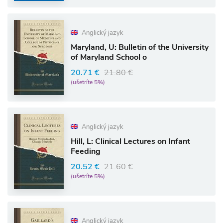
Anglický jazyk
Maryland, U: Bulletin of the University
of Maryland School o
20.71 €
21.80 €
(ušetríte 5%)
Anglický jazyk
Hill, L: Clinical Lectures on Infant
Feeding
20.52 €
21.60 €
(ušetríte 5%)
Anglický jazyk