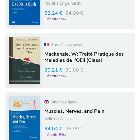
Monika Engelhardt
52.24 €
54.99 €
(ušetríte 5%)
Francúzsky jazyk
Mackenzie, W: Traité Pratique des
Maladies de l'OEil (Classi
30.21 €
31.80 €
(ušetríte 5%)
Anglický jazyk
Muscles, Nerves, and Pain
Wilfred A. Nix
94.04 €
98.99 €
(ušetríte 5%)