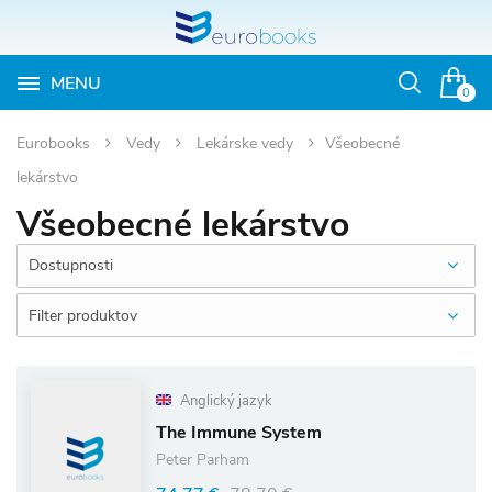
MENU
Otvoriť
0
vyhľadávan
Eurobooks
Vedy
Lekárske vedy
Všeobecné
lekárstvo
Všeobecné lekárstvo
Dostupnosti
Filter produktov
Anglický jazyk
The Immune System
Peter Parham