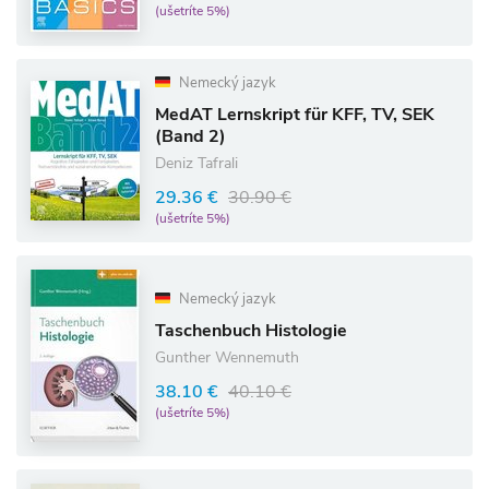
(ušetríte 5%)
Nemecký jazyk
MedAT Lernskript für KFF, TV, SEK
(Band 2)
Deniz Tafrali
29.36 €
30.90 €
(ušetríte 5%)
Nemecký jazyk
Taschenbuch Histologie
Gunther Wennemuth
38.10 €
40.10 €
(ušetríte 5%)