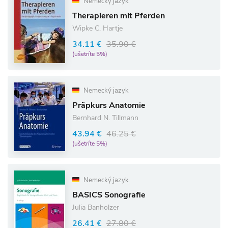
Nemecký jazyk
Therapieren mit Pferden
Wipke C. Hartje
34.11 €
35.90 €
(ušetríte 5%)
Nemecký jazyk
Präpkurs Anatomie
Bernhard N. Tillmann
43.94 €
46.25 €
(ušetríte 5%)
Nemecký jazyk
BASICS Sonografie
Julia Banholzer
26.41 €
27.80 €