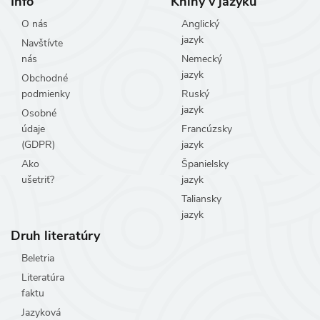
Info
Knihy v jazyku
O nás
Anglický
jazyk
Navštívte
nás
Nemecký
jazyk
Obchodné
podmienky
Ruský
jazyk
Osobné
údaje
Francúzsky
(GDPR)
jazyk
Ako
Španielsky
ušetriť?
jazyk
Taliansky
jazyk
Druh literatúry
Beletria
Literatúra
faktu
Jazyková