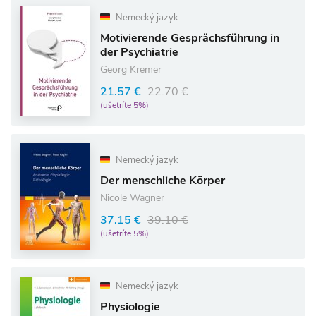
Nemecký jazyk
Motivierende Gesprächsführung in
der Psychiatrie
Georg Kremer
21.57 €
22.70 €
(ušetríte 5%)
Nemecký jazyk
Der menschliche Körper
Nicole Wagner
37.15 €
39.10 €
(ušetríte 5%)
Nemecký jazyk
Physiologie