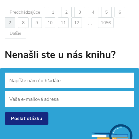
Predchádzajúce
1
2
3
4
5
6
...
7
8
9
10
11
12
1056
Ďalšie
Nenašli ste u nás knihu?
Napíšte nám čo hľadáte
Vaša e-mailová adresa
Poslať otázku