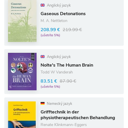
Anglický jazyk
Gaseous Detonations
M. A. Nettleton
208.99 €
219.99 €
(ušetríte 5%)
Anglický jazyk
Nolte's The Human Brain
Todd W Vanderah
83.51 €
87.90 €
(ušetríte 5%)
Nemecký jazyk
Grifftechnik in der
physiotherapeutischen Behandlung
Renate Klinkmann-Eggers