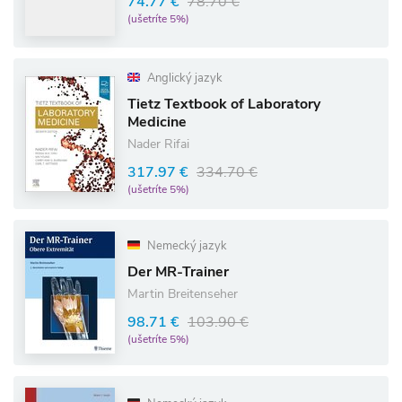
74.77 €
78.70 €
(ušetríte 5%)
Anglický jazyk
Tietz Textbook of Laboratory
Medicine
Nader Rifai
317.97 €
334.70 €
(ušetríte 5%)
Nemecký jazyk
Der MR-Trainer
Martin Breitenseher
98.71 €
103.90 €
(ušetríte 5%)