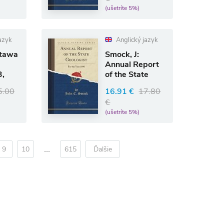
(ušetríte 5%)
azyk
Anglický jazyk
ttawa
Smock, J:
Annual Report
,
of the State
Geologist
5.00
16.91 €
17.80
€
(ušetríte 5%)
...
9
10
615
Ďalšie