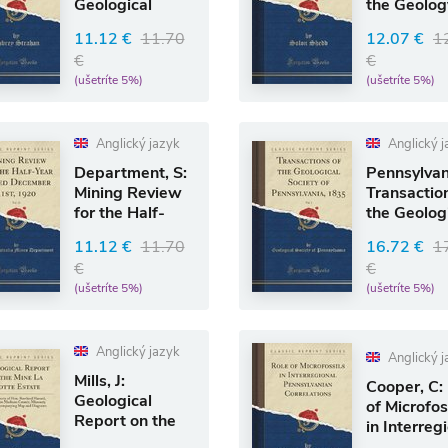
Geological
the Geolog
Survey, England
Mineral
11.12 €
11.70
12.07 €
1
and Wa
Resources
€
€
(ušetríte 5%)
(ušetríte 5%)
Anglický jazyk
Anglický j
Department, S:
Pennsylvan
Mining Review
Transactio
for the Half-
the Geolog
Year Ended
Society of 
11.12 €
11.70
16.72 €
1
Decembe
€
€
(ušetríte 5%)
(ušetríte 5%)
Anglický jazyk
Anglický j
Mills, J:
Cooper, C:
Geological
of Microfos
Report on the
in Interreg
Mine La Motte
Pennsylvan