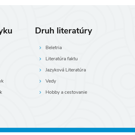
zyku
Druh literatúry
Beletria
Literatúra faktu
Jazyková Literatúra
yk
Vedy
k
Hobby a cestovanie