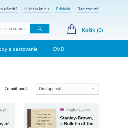
o ušetriť?
Hľadám knihu
Prihlásiť
Registrovať
Košík (
0
)
Hľadať
by a cestovanie
DVD
Zoradiť podľa:
Dostupnosti
azyk
Anglický jazyk
Stanley-Brown,
hy of
J: Bulletin of the