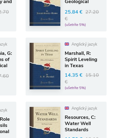
y and
Geological
Society of Amer
2.70
25.84 €
27.20
€
(ušetríte 5%)
azyk
Anglický jazyk
ia, G:
Marshall, R:
ns of
Spirit Leveling
ical
in Texas
P
14.35 €
15.10
7.60
€
(ušetríte 5%)
Anglický jazyk
azyk
Resources, C:
 Role
Water Well
sils
Standards
ional
i