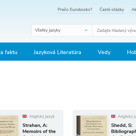
Prečo Eurobooks?
Časté otázky
Ak
Všetky jazyky
ra faktu
Jazyková Literatúra
Vedy
Hob
Anglický jazyk
Anglický j
Strahan, A:
Shedd, S:
Memoirs of the
Bibliograp