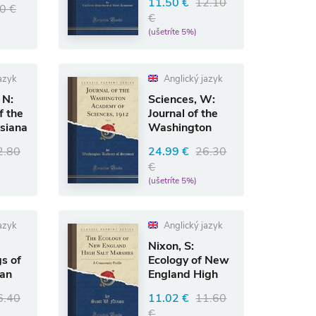
11.50 €
12.10
0 €
€
(ušetríte 5%)
azyk
Anglický jazyk
 N:
Sciences, W:
f the
Journal of the
siana
Washington
al
Academy of
2.80
24.99 €
26.30
Sciences,
€
(ušetríte 5%)
azyk
Anglický jazyk
Nixon, S:
s of
Ecology of New
can
England High
cal
Salt Marshes
6.40
11.02 €
11.60
€