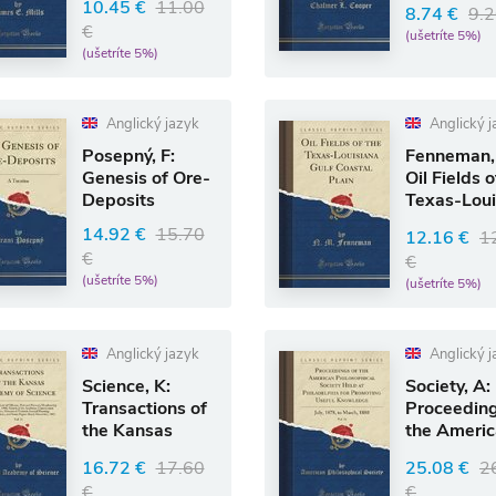
10.45 €
11.00
8.74 €
9.2
Estate
€
(ušetríte 5%)
(ušetríte 5%)
Anglický jazyk
Anglický j
Posepný, F:
Fenneman,
Genesis of Ore-
Oil Fields o
Deposits
Texas-Loui
Gulf Coast
14.92 €
15.70
12.16 €
1
€
€
(ušetríte 5%)
(ušetríte 5%)
Anglický jazyk
Anglický j
Science, K:
Society, A:
Transactions of
Proceeding
the Kansas
the Ameri
Academy of
Philosophi
16.72 €
17.60
25.08 €
2
Science, V
Societ
€
€