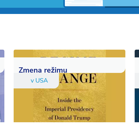
Zmena režimu
v USA