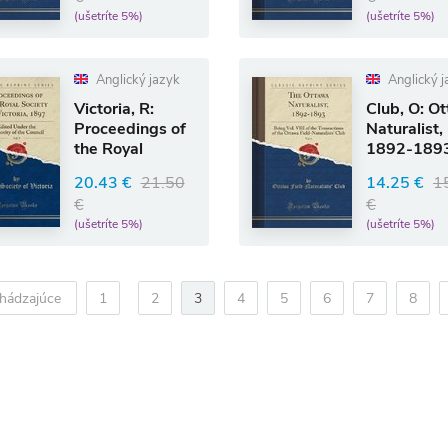
(ušetríte 5%)
(ušetríte 5%)
Anglický jazyk
Anglický j
Victoria, R:
Club, O: O
Proceedings of
Naturalist,
the Royal
1892-1893
Society of
Vol. 6
20.43 €
21.50
14.25 €
1
Victoria, 1
€
€
(ušetríte 5%)
(ušetríte 5%)
hádzajúce
1
2
3
4
5
6
7
8