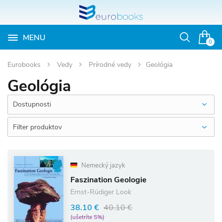
MENU
Otvoriť
0
vyhľadávan
Eurobooks
Vedy
Prírodné vedy
Geológia
Geológia
Dostupnosti
Filter produktov
Nemecký jazyk
Faszination Geologie
Ernst-Rüdiger Look
38.10 €
40.10 €
(ušetríte 5%)