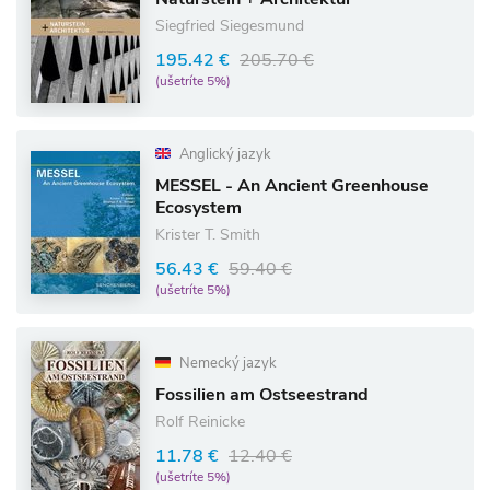
Siegfried Siegesmund
195.42 €
205.70 €
(ušetríte 5%)
Anglický jazyk
MESSEL - An Ancient Greenhouse
Ecosystem
Krister T. Smith
56.43 €
59.40 €
(ušetríte 5%)
Nemecký jazyk
Fossilien am Ostseestrand
Rolf Reinicke
11.78 €
12.40 €
(ušetríte 5%)