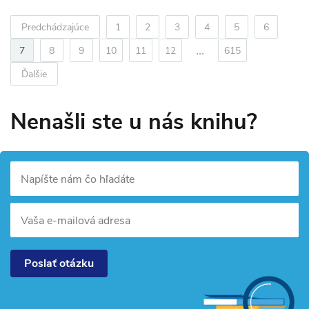
Predchádzajúce
1
2
3
4
5
6
...
7
8
9
10
11
12
615
Ďalšie
Nenašli ste u nás knihu?
Napíšte nám čo hľadáte
Vaša e-mailová adresa
Poslať otázku