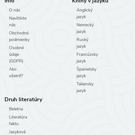
Info
Knihy v jazyku
O nás
Anglický
jazyk
Navštívte
nás
Nemecký
jazyk
Obchodné
podmienky
Ruský
jazyk
Osobné
údaje
Francúzsky
(GDPR)
jazyk
Ako
Španielsky
ušetriť?
jazyk
Taliansky
jazyk
Druh literatúry
Beletria
Literatúra
faktu
Jazyková