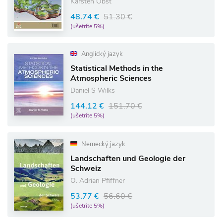
Karsten Obst
48.74 €
51.30 €
(ušetríte 5%)
Anglický jazyk
Statistical Methods in the
Atmospheric Sciences
Daniel S Wilks
144.12 €
151.70 €
(ušetríte 5%)
Nemecký jazyk
Landschaften und Geologie der
Schweiz
O. Adrian Pfiffner
53.77 €
56.60 €
(ušetríte 5%)