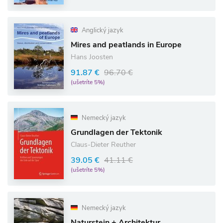
Anglický jazyk
Mires and peatlands in Europe
Hans Joosten
91.87 €
96.70 €
(ušetríte 5%)
Nemecký jazyk
Grundlagen der Tektonik
Claus-Dieter Reuther
39.05 €
41.11 €
(ušetríte 5%)
Nemecký jazyk
Naturstein + Architektur