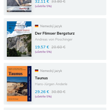
32.11 €
33.80 €
(ušetríte 5%)
Nemecký jazyk
Der Flimser Bergsturz
Andreas von Poschinger
19.57 €
20.60 €
(ušetríte 5%)
Nemecký jazyk
Taunus
Hans-Jürgen Anderle
29.26 €
30.80 €
(ušetríte 5%)