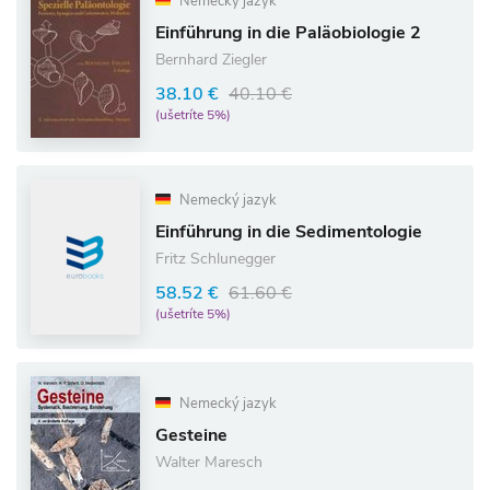
Nemecký jazyk
Einführung in die Paläobiologie 2
Bernhard Ziegler
38.10 €
40.10 €
(ušetríte 5%)
Nemecký jazyk
Einführung in die Sedimentologie
Fritz Schlunegger
58.52 €
61.60 €
(ušetríte 5%)
Nemecký jazyk
Gesteine
Walter Maresch