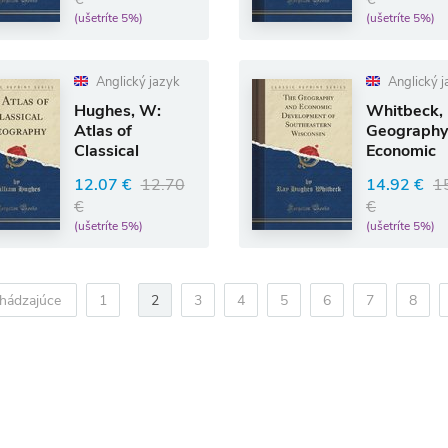
(ušetríte 5%)
(ušetríte 5%)
Anglický jazyk
Anglický j
Hughes, W:
Whitbeck, 
Atlas of
Geography
Classical
Economic
Geography
Developme
12.07 €
12.70
14.92 €
1
(Classic
Southeast
€
€
Reprint)
(ušetríte 5%)
(ušetríte 5%)
hádzajúce
1
2
3
4
5
6
7
8