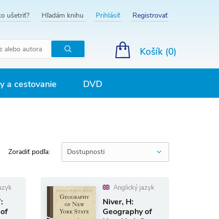
o ušetriť?
Hľadám knihu
Prihlásiť
Registrovať
Košík (
0
)
Hľadať
 a cestovanie
DVD
Zoradiť podľa:
Dostupnosti
azyk
Anglický jazyk
:
Niver, H:
 of
Geography of