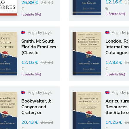
12.16 €
1
26.89 €
28.30
World
€
€
(ušetríte 5%)
(ušetríte 5%)
Anglický jazyk
Anglický j
Smith, M: South
London, R:
Florida Frontiers
Internation
(Classic
Catalogue 
Reprint)
Scientific
12.16 €
12.80
12.83 €
1
Literature,
€
€
(ušetríte 5%)
(ušetríte 5%)
Anglický jazyk
Anglický j
Bookwalter, J:
Agriculture
Canyon and
Resources 
Crater, or
the State o
Scenes in
Oregon
20.43 €
21.50
14.25 €
1
California an
€
€