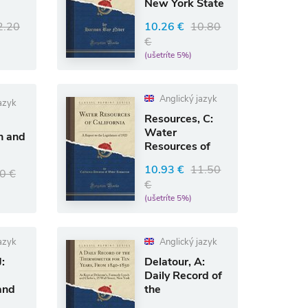
New York State
gy
(Classic
2.20
10.26 €
10.80
Reprint)
€
(ušetríte 5%)
Anglický jazyk
azyk
Resources, C:
Water
n and
Resources of
California
 of
10.93 €
11.50
0 €
a
€
(ušetríte 5%)
azyk
Anglický jazyk
J:
Delatour, A:
Daily Record of
and
the
e
Thermometer