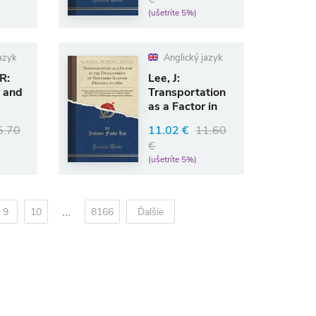
(ušetríte 5%)
azyk
Anglický jazyk
R:
Lee, J:
 and
Transportation
as a Factor in
nt of
the
5.70
11.02 €
11.60
Development of
€
Nor
(ušetríte 5%)
...
9
10
8166
Ďalšie