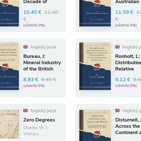
Decade of
Australian
Ocean
Meteorolo
10.45 €
11.00
11.59 €
1
Exploration,
€
€
Prog
(ušetríte 5%)
(ušetríte 5%)
Anglický jazyk
Anglický j
Bureau, I:
Ronholt, L:
Mineral Industry
Distributio
of the British
Relative
Empire and
Abundance
8.93 €
9.40 €
9.12 €
9.6
Foreig
Commerci
(ušetríte 5%)
(ušetríte 5%)
Anglický jazyk
Anglický j
Zero Degrees
Disturnell, 
Across the
Charles W. J.
Continent 
Withers
Around th