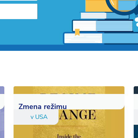
Zmena režimu
v USA