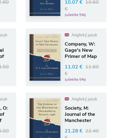
2.80
10.07 €
10.60
for Ten Years,
€
(ušetríte 5%)
azyk
Anglický jazyk
Company, W:
al
Gage's New
of
Primer of Map
Geography
3.50
11.02 €
11.60
€
(ušetríte 5%)
azyk
Anglický jazyk
, O:
Society, M:
of
Journal of the
f
Manchester
Geographical
5.00
21.28 €
22.40
Society,
€