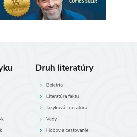
zyku
Druh literatúry
Beletria
Literatúra faktu
Jazyková Literatúra
yk
Vedy
k
Hobby a cestovanie